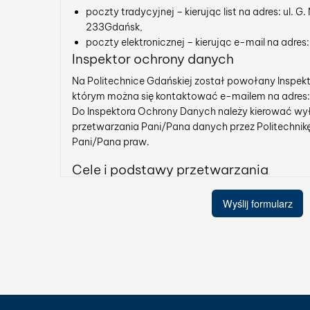
poczty tradycyjnej – kierując list na adres: ul. G
233Gdańsk,
poczty elektronicznej – kierując e-mail na adre
Inspektor ochrony danych
Na Politechnice Gdańskiej został powołany Inspek
którym można się kontaktować e-mailem na adres
Do Inspektora Ochrony Danych należy kierować w
przetwarzania Pani/Pana danych przez Politechnikę
Pani/Pana praw.
Cele i podstawy przetwarzania
Przetwarzamy Pani/Pana dane osobowe w związku
Wyślij formularz
z realizacją czynności wynikających naszych p
interesów (art. 6 lit. f RODO*), np. takich jak rea
informacyjnych lub PR-owych (informacja na t
Uczelni lub związanych z naszą Uczelnią),
lub dobrowolnie wyrażoną przez Panią/Pana zgod
Odbiorcy danych osobowych