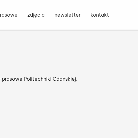
Otwórz o
ony głównej
prasowe
zdjęcia
newsletter
kontakt
 prasowe Politechniki Gdańskiej.