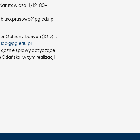
. Narutowicza 11/12, 80-
s: biuro.prasowe@pg.edu.pl
tor Ochrony Danych (IOD), z
:
iod@pg.edu.pl
.
yłącznie sprawy dotyczące
 Gdańską, w tym realizacji
:
rawnie uzasadnionych
lizacja działań
emat wydarzeń na naszej
ą (art. 6 lit. a RODO*)