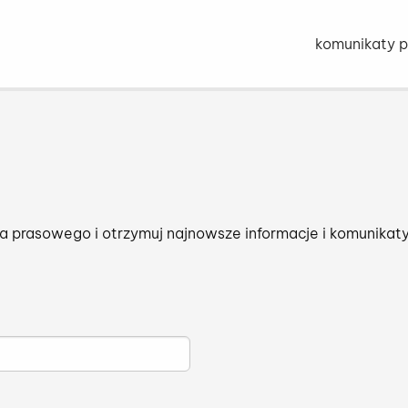
Przejdź do str
komunikaty 
a prasowego i otrzymuj najnowsze informacje i komunikaty