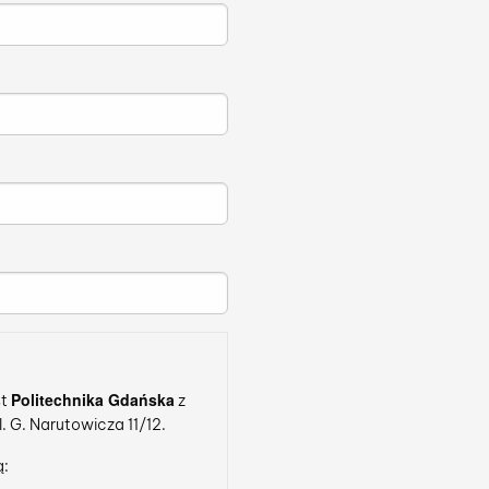
Politechnika Gdańska
st
z
 G. Narutowicza 11/12.
ą: