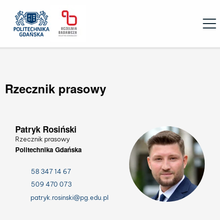
Open
Rzecznik prasowy
Patryk Rosiński
Rzecznik prasowy
Politechnika Gdańska
58 347 14 67
509 470 073
patryk.rosinski@pg.edu.pl