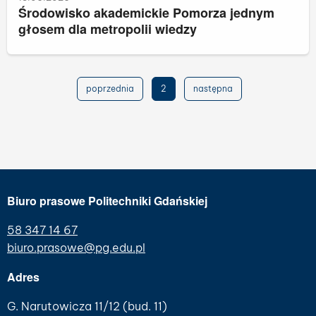
Środowisko akademickie Pomorza jednym
głosem dla metropolii wiedzy
poprzednia
2
następna
Biuro prasowe Politechniki Gdańskiej
58 347 14 67
biuro.prasowe@pg.edu.pl
Adres
G. Narutowicza 11/12 (bud. 11)