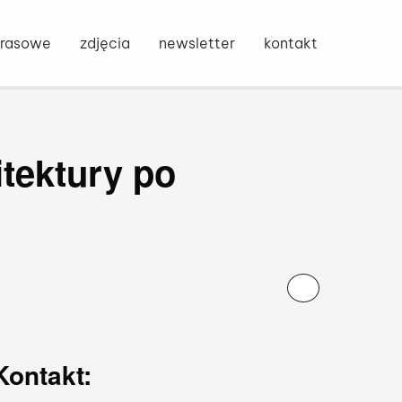
Otwórz o
ony głównej
prasowe
zdjęcia
newsletter
kontakt
itektury po
Kontakt: